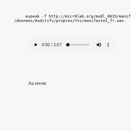
espeak -f http://micr0lab.org/mu0l_0035/manif
/donnees/Auditifs/propres/tts/manifeste1_fr.wav
Au revoir.